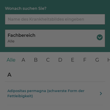
Wonach suchen Sie?
Fachbereich
Alle
Alle
A
B
C
D
E
F
G
A
Adipositas permagna (schwerste Form der
Fettleibigkeit)