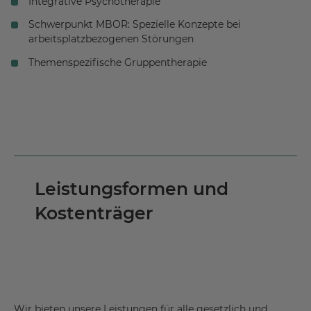
Integrative Psychotherapie
Kooperation mit der Fachklinik für
stabilisierenden oder korrigierenden Operationen an
psychosomatische Medizin
der Wirbelsäule
Schwerpunkt MBOR: Spezielle Konzepte bei
arbeitsplatzbezogenen Störungen
Diabetes mellitus Typ I und II
konservativ oder operativ versorgten
Wirbelfrakturen
Themenspezifische Gruppentherapie
größeren Umstellungsoperationen (Osteotomien)
Osteoporose
Leistungsformen und
Kostenträger
Wir bieten unsere Leistungen für alle gesetzlich und