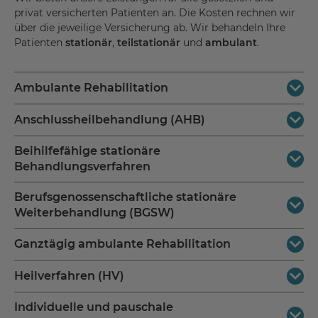
privat versicherten Patienten an. Die Kosten rechnen wir
über die jeweilige Versicherung ab. Wir behandeln Ihre
Patienten
stationär
,
teilstationär
und
ambulant
.
Ambulante Rehabilitation
Anschlussheilbehandlung (AHB)
Beihilfe
Deutsche Rentenversicherung Bund/ Land (DRV)
Beihilfefähige stationäre
Beihilfe
Behandlungsverfahren
Gesetzliche Krankenversicherung (GKV)
Deutsche Rentenversicherung Bund/ Land (DRV)
Berufsgenossenschaftliche stationäre
Gesetzliche Unfallversicherung (GUV)
Beihilfe
Private Krankenversicherung (PKV)
Weiterbehandlung (BGSW)
Private Krankenversicherung (PKV)
Selbstzahler
Ganztägig ambulante Rehabilitation
Selbstzahler
Gesetzliche Unfallversicherung (GUV)
Sozialhilfe
Heilverfahren (HV)
Berufsgenossenschaften (BG) für Erweiterte
Beihilfe
Ambulante Physiotherapie (EAP)
Deutsche Rentenversicherung Bund/ Land (DRV)
Individuelle und pauschale
Deutsche Rentenversicherung Bund/ Land (DRV)